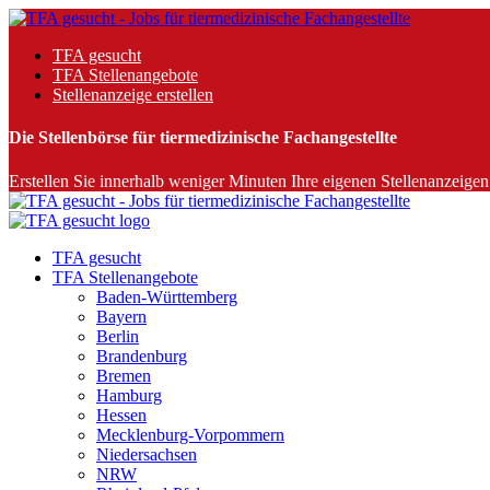
TFA gesucht
TFA Stellenangebote
Stellenanzeige erstellen
Die Stellenbörse für tiermedizinische Fachangestellte
Erstellen Sie innerhalb weniger Minuten Ihre eigenen Stellenanzeigen 
TFA gesucht
TFA Stellenangebote
Baden-Württemberg
Bayern
Berlin
Brandenburg
Bremen
Hamburg
Hessen
Mecklenburg-Vorpommern
Niedersachsen
NRW