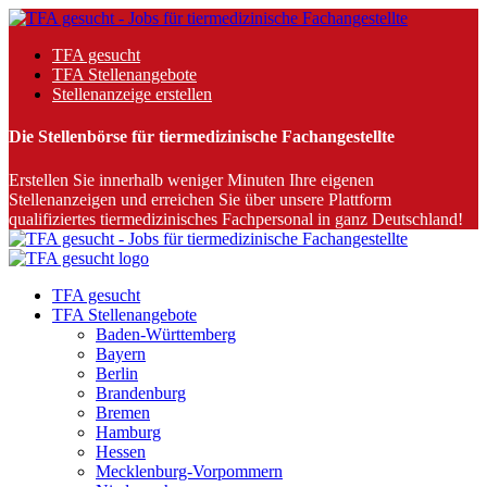
TFA gesucht
TFA Stellenangebote
Stellenanzeige erstellen
Die Stellenbörse für tiermedizinische Fachangestellte
Erstellen Sie innerhalb weniger Minuten Ihre eigenen
Stellenanzeigen und erreichen Sie über unsere Plattform
qualifiziertes tiermedizinisches Fachpersonal in ganz Deutschland!
TFA gesucht
TFA Stellenangebote
Baden-Württemberg
Bayern
Berlin
Brandenburg
Bremen
Hamburg
Hessen
Mecklenburg-Vorpommern