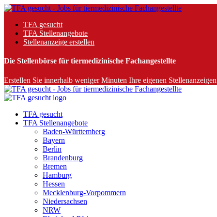
TFA gesucht
TFA Stellenangebote
Stellenanzeige erstellen
Die Stellenbörse für tiermedizinische Fachangestellte
Erstellen Sie innerhalb weniger Minuten Ihre eigenen Stellenanzeigen 
TFA gesucht
TFA Stellenangebote
Baden-Württemberg
Bayern
Berlin
Brandenburg
Bremen
Hamburg
Hessen
Mecklenburg-Vorpommern
Niedersachsen
NRW