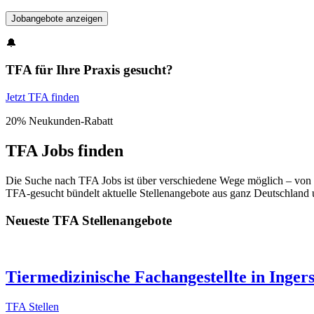
Umkreis:
50
km
Jobangebote anzeigen
🔔
Abonniere unseren TFA Job-Newsletter!
TFA für Ihre Praxis gesucht?
Jetzt TFA finden
20% Neukunden-Rabatt
TFA Jobs finden
Die Suche nach TFA Jobs ist über verschiedene Wege möglich – von sp
TFA-gesucht bündelt aktuelle Stellenangebote aus ganz Deutschland un
Neueste TFA Stellenangebote
Tiermedizinische Fachangestellte in Inger
TFA Stellen