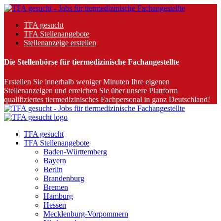
TFA gesucht
TFA Stellenangebote
Stellenanzeige erstellen
Die Stellenbörse für tiermedizinische Fachangestellte
Erstellen Sie innerhalb weniger Minuten Ihre eigenen
Stellenanzeigen und erreichen Sie über unsere Plattform
qualifiziertes tiermedizinisches Fachpersonal in ganz Deutschland!
TFA gesucht
TFA Stellenangebote
Baden-Württemberg
Bayern
Berlin
Brandenburg
Bremen
Hamburg
Hessen
Mecklenburg-Vorpommern