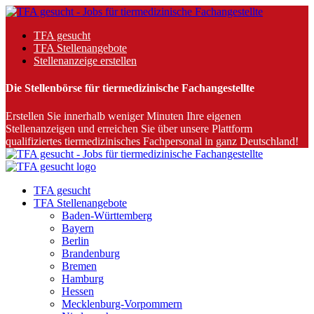
TFA gesucht
TFA Stellenangebote
Stellenanzeige erstellen
Die Stellenbörse für tiermedizinische Fachangestellte
Erstellen Sie innerhalb weniger Minuten Ihre eigenen
Stellenanzeigen und erreichen Sie über unsere Plattform
qualifiziertes tiermedizinisches Fachpersonal in ganz Deutschland!
TFA gesucht
TFA Stellenangebote
Baden-Württemberg
Bayern
Berlin
Brandenburg
Bremen
Hamburg
Hessen
Mecklenburg-Vorpommern