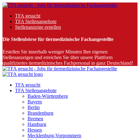
TFA gesucht
TFA Stellenangebote
Stellenanzeige erstellen
Die Stellenbörse für tiermedizinische Fachangestellte
Erstellen Sie innerhalb weniger Minuten Ihre eigenen
Stellenanzeigen und erreichen Sie über unsere Plattform
qualifiziertes tiermedizinisches Fachpersonal in ganz Deutschland!
TFA gesucht
TFA Stellenangebote
Baden-Württemberg
Bayern
Berlin
Brandenburg
Bremen
Hamburg
Hessen
Mecklenburg-Vorpommern