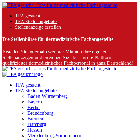
TFA gesucht
TFA Stellenangebote
Stellenanzeige erstellen
Die Stellenbörse für tiermedizinische Fachangestellte
Erstellen Sie innerhalb weniger Minuten Ihre eigenen
Stellenanzeigen und erreichen Sie über unsere Plattform
qualifiziertes tiermedizinisches Fachpersonal in ganz Deutschland!
TFA gesucht
TFA Stellenangebote
Baden-Württemberg
Bayern
Berlin
Brandenburg
Bremen
Hamburg
Hessen
Mecklenburg-Vorpommern