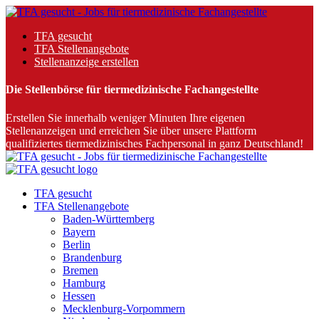
TFA gesucht
TFA Stellenangebote
Stellenanzeige erstellen
Die Stellenbörse für tiermedizinische Fachangestellte
Erstellen Sie innerhalb weniger Minuten Ihre eigenen
Stellenanzeigen und erreichen Sie über unsere Plattform
qualifiziertes tiermedizinisches Fachpersonal in ganz Deutschland!
TFA gesucht
TFA Stellenangebote
Baden-Württemberg
Bayern
Berlin
Brandenburg
Bremen
Hamburg
Hessen
Mecklenburg-Vorpommern