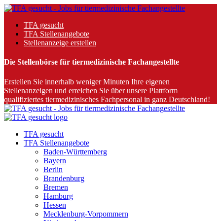
TFA gesucht
TFA Stellenangebote
Stellenanzeige erstellen
Die Stellenbörse für tiermedizinische Fachangestellte
Erstellen Sie innerhalb weniger Minuten Ihre eigenen
Stellenanzeigen und erreichen Sie über unsere Plattform
qualifiziertes tiermedizinisches Fachpersonal in ganz Deutschland!
TFA gesucht
TFA Stellenangebote
Baden-Württemberg
Bayern
Berlin
Brandenburg
Bremen
Hamburg
Hessen
Mecklenburg-Vorpommern