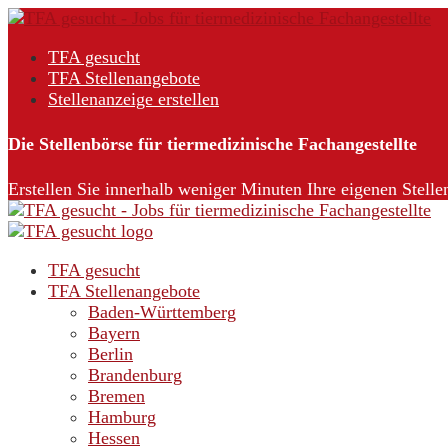
TFA gesucht
TFA Stellenangebote
Stellenanzeige erstellen
Die Stellenbörse für tiermedizinische Fachangestellte
Erstellen Sie innerhalb weniger Minuten Ihre eigenen Stelle
TFA gesucht
TFA Stellenangebote
Baden-Württemberg
Bayern
Berlin
Brandenburg
Bremen
Hamburg
Hessen