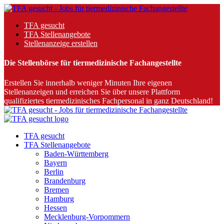
TFA gesucht
TFA Stellenangebote
Stellenanzeige erstellen
Die Stellenbörse für tiermedizinische Fachangestellte
Erstellen Sie innerhalb weniger Minuten Ihre eigenen
Stellenanzeigen und erreichen Sie über unsere Plattform
qualifiziertes tiermedizinisches Fachpersonal in ganz Deutschland!
TFA gesucht
TFA Stellenangebote
Baden-Württemberg
Bayern
Berlin
Brandenburg
Bremen
Hamburg
Hessen
Mecklenburg-Vorpommern