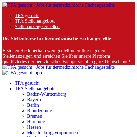
TFA gesucht
TFA Stellenangebote
Stellenanzeige erstellen
Die Stellenbörse für tiermedizinische Fachangestellte
Erstellen Sie innerhalb weniger Minuten Ihre eigenen
Stellenanzeigen und erreichen Sie über unsere Plattform
qualifiziertes tiermedizinisches Fachpersonal in ganz Deutschland!
TFA gesucht
TFA Stellenangebote
Baden-Württemberg
Bayern
Berlin
Brandenburg
Bremen
Hamburg
Hessen
Mecklenburg-Vorpommern