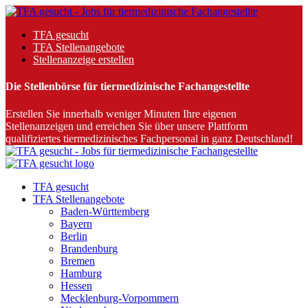
TFA gesucht
TFA Stellenangebote
Stellenanzeige erstellen
Die Stellenbörse für tiermedizinische Fachangestellte
Erstellen Sie innerhalb weniger Minuten Ihre eigenen
Stellenanzeigen und erreichen Sie über unsere Plattform
qualifiziertes tiermedizinisches Fachpersonal in ganz Deutschland!
TFA gesucht
TFA Stellenangebote
Baden-Württemberg
Bayern
Berlin
Brandenburg
Bremen
Hamburg
Hessen
Mecklenburg-Vorpommern