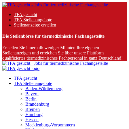
TFA gesucht
TFA Stellenangebote
Stellenanzeige erstellen
Die Stellenbörse für tiermedizinische Fachangestellte
Erstellen Sie innerhalb weniger Minuten Ihre eigenen
Stellenanzeigen und erreichen Sie über unsere Plattform
qualifiziertes tiermedizinisches Fachpersonal in ganz Deutschland!
TFA gesucht
TFA Stellenangebote
Baden-Württemberg
Bayern
Berlin
Brandenburg
Bremen
Hamburg
Hessen
Mecklenburg-Vorpommern