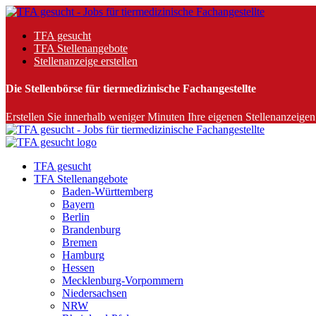
TFA gesucht
TFA Stellenangebote
Stellenanzeige erstellen
Die Stellenbörse für tiermedizinische Fachangestellte
Erstellen Sie innerhalb weniger Minuten Ihre eigenen Stellenanzeigen 
TFA gesucht
TFA Stellenangebote
Baden-Württemberg
Bayern
Berlin
Brandenburg
Bremen
Hamburg
Hessen
Mecklenburg-Vorpommern
Niedersachsen
NRW