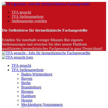
TFA gesucht
TFA Stellenangebote
Stellenanzeige erstellen
Die Stellenbörse für tiermedizinische Fachangestellte
Erstellen Sie innerhalb weniger Minuten Ihre eigenen
Stellenanzeigen und erreichen Sie über unsere Plattform
qualifiziertes tiermedizinisches Fachpersonal in ganz Deutschland!
TFA gesucht
TFA Stellenangebote
Baden-Württemberg
Bayern
Berlin
Brandenburg
Bremen
Hamburg
Hessen
Mecklenburg-Vorpommern