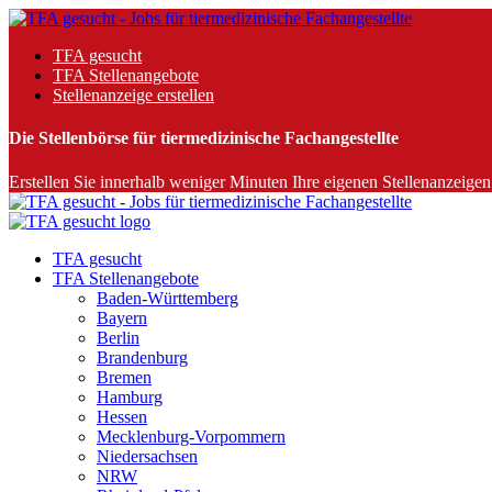
TFA gesucht
TFA Stellenangebote
Stellenanzeige erstellen
Die Stellenbörse für tiermedizinische Fachangestellte
Erstellen Sie innerhalb weniger Minuten Ihre eigenen Stellenanzeigen 
TFA gesucht
TFA Stellenangebote
Baden-Württemberg
Bayern
Berlin
Brandenburg
Bremen
Hamburg
Hessen
Mecklenburg-Vorpommern
Niedersachsen
NRW