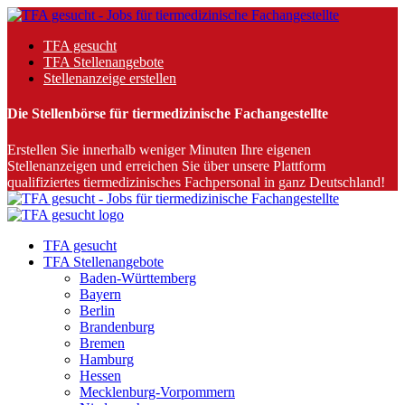
TFA gesucht
TFA Stellenangebote
Stellenanzeige erstellen
Die Stellenbörse für tiermedizinische Fachangestellte
Erstellen Sie innerhalb weniger Minuten Ihre eigenen
Stellenanzeigen und erreichen Sie über unsere Plattform
qualifiziertes tiermedizinisches Fachpersonal in ganz Deutschland!
TFA gesucht
TFA Stellenangebote
Baden-Württemberg
Bayern
Berlin
Brandenburg
Bremen
Hamburg
Hessen
Mecklenburg-Vorpommern