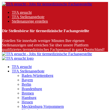
TFA gesucht
TFA Stellenangebote
Stellenanzeige erstellen
Die Stellenbörse für tiermedizinische Fachangestellte
Erstellen Sie innerhalb weniger Minuten Ihre eigenen
Stellenanzeigen und erreichen Sie über unsere Plattform
qualifiziertes tiermedizinisches Fachpersonal in ganz Deutschland!
TFA gesucht
TFA Stellenangebote
Baden-Württemberg
Bayern
Berlin
Brandenburg
Bremen
Hamburg
Hessen
Mecklenburg-Vorpommern