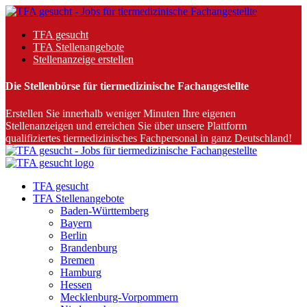
TFA gesucht
TFA Stellenangebote
Stellenanzeige erstellen
Die Stellenbörse für tiermedizinische Fachangestellte
Erstellen Sie innerhalb weniger Minuten Ihre eigenen
Stellenanzeigen und erreichen Sie über unsere Plattform
qualifiziertes tiermedizinisches Fachpersonal in ganz Deutschland!
TFA gesucht
TFA Stellenangebote
Baden-Württemberg
Bayern
Berlin
Brandenburg
Bremen
Hamburg
Hessen
Mecklenburg-Vorpommern