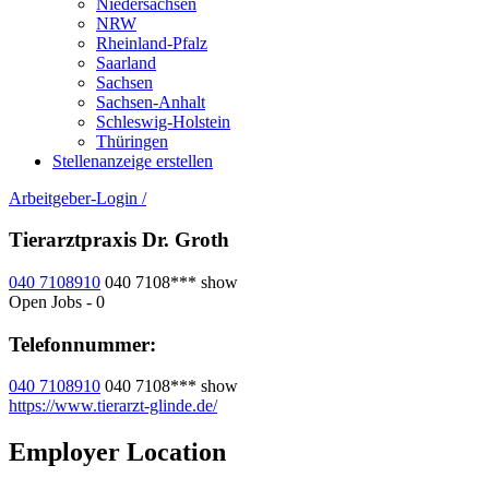
Niedersachsen
NRW
Rheinland-Pfalz
Saarland
Sachsen
Sachsen-Anhalt
Schleswig-Holstein
Thüringen
Stellenanzeige erstellen
Arbeitgeber-Login
/
Tierarztpraxis Dr. Groth
040 7108910
040 7108***
show
Open Jobs
-
0
Telefonnummer:
040 7108910
040 7108***
show
https://www.tierarzt-glinde.de/
Employer Location