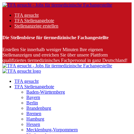
TFA gesucht
TFA Stellenangebote
Stellenanzeige erstellen
Die Stellenbörse für tiermedizinische Fachangestellte
Erstellen Sie innerhalb weniger Minuten Ihre eigenen
Stellenanzeigen und erreichen Sie über unsere Plattform
qualifiziertes tiermedizinisches Fachpersonal in ganz Deutschland!
TFA gesucht
TFA Stellenangebote
Baden-Württemberg
Bayern
Berlin
Brandenburg
Bremen
Hamburg
Hessen
Mecklenburg-Vorpommern