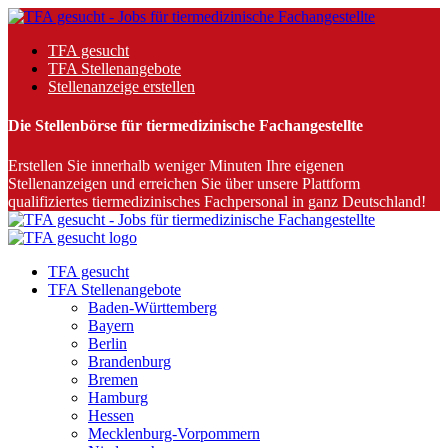
TFA gesucht
TFA Stellenangebote
Stellenanzeige erstellen
Die Stellenbörse für tiermedizinische Fachangestellte
Erstellen Sie innerhalb weniger Minuten Ihre eigenen
Stellenanzeigen und erreichen Sie über unsere Plattform
qualifiziertes tiermedizinisches Fachpersonal in ganz Deutschland!
TFA gesucht
TFA Stellenangebote
Baden-Württemberg
Bayern
Berlin
Brandenburg
Bremen
Hamburg
Hessen
Mecklenburg-Vorpommern