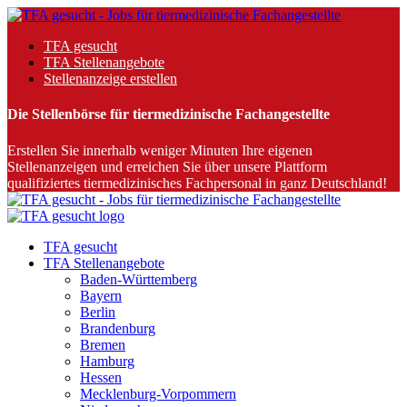
TFA gesucht
TFA Stellenangebote
Stellenanzeige erstellen
Die Stellenbörse für tiermedizinische Fachangestellte
Erstellen Sie innerhalb weniger Minuten Ihre eigenen
Stellenanzeigen und erreichen Sie über unsere Plattform
qualifiziertes tiermedizinisches Fachpersonal in ganz Deutschland!
TFA gesucht
TFA Stellenangebote
Baden-Württemberg
Bayern
Berlin
Brandenburg
Bremen
Hamburg
Hessen
Mecklenburg-Vorpommern