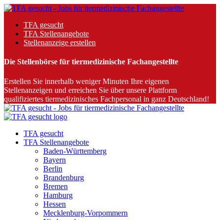
TFA gesucht
TFA Stellenangebote
Stellenanzeige erstellen
Die Stellenbörse für tiermedizinische Fachangestellte
Erstellen Sie innerhalb weniger Minuten Ihre eigenen
Stellenanzeigen und erreichen Sie über unsere Plattform
qualifiziertes tiermedizinisches Fachpersonal in ganz Deutschland!
TFA gesucht
TFA Stellenangebote
Baden-Württemberg
Bayern
Berlin
Brandenburg
Bremen
Hamburg
Hessen
Mecklenburg-Vorpommern