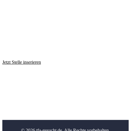
TFA Stellen
TFA Azubi Stellen
Tierarzt Stellen
Tierarzt Praktikumsplätze
Für Arbeitgeber
Jetzt Stelle inserieren
Kontakt
Impressum
Datenschutz
AGB
© 2026 tfa-gesucht.de. Alle Rechte vorbehalten.