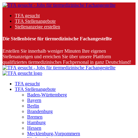
TFA gesucht
TFA Stellenangebote
Stellenanzeige erstellen
Die Stellenbörse für tiermedizinische Fachangestellte
Erstellen Sie innerhalb weniger Minuten Ihre eigenen
Stellenanzeigen und erreichen Sie über unsere Plattform
qualifiziertes tiermedizinisches Fachpersonal in ganz Deutschland!
TFA gesucht
TFA Stellenangebote
Baden-Württemberg
Bayern
Berlin
Brandenburg
Bremen
Hamburg
Hessen
Mecklenburg-Vorpommern