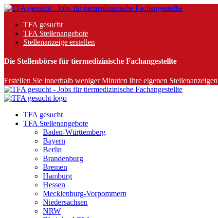
TFA gesucht
TFA Stellenangebote
Stellenanzeige erstellen
Die Stellenbörse für tiermedizinische Fachangestellte
Erstellen Sie innerhalb weniger Minuten Ihre eigenen Stellenanzeigen 
TFA gesucht
TFA Stellenangebote
Baden-Württemberg
Bayern
Berlin
Brandenburg
Bremen
Hamburg
Hessen
Mecklenburg-Vorpommern
Niedersachsen
NRW