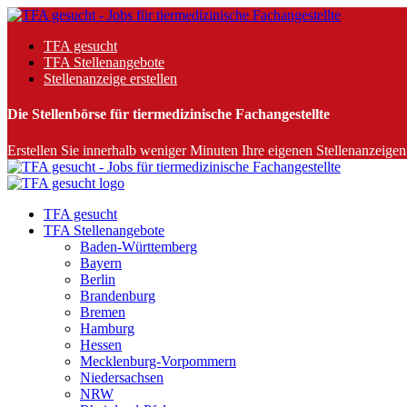
TFA gesucht
TFA Stellenangebote
Stellenanzeige erstellen
Die Stellenbörse für tiermedizinische Fachangestellte
Erstellen Sie innerhalb weniger Minuten Ihre eigenen Stellenanzeigen 
TFA gesucht
TFA Stellenangebote
Baden-Württemberg
Bayern
Berlin
Brandenburg
Bremen
Hamburg
Hessen
Mecklenburg-Vorpommern
Niedersachsen
NRW