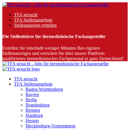
TFA gesucht
TFA Stellenangebote
Stellenanzeige erstellen
Die Stellenbörse für tiermedizinische Fachangestellte
Erstellen Sie innerhalb weniger Minuten Ihre eigenen
Stellenanzeigen und erreichen Sie über unsere Plattform
qualifiziertes tiermedizinisches Fachpersonal in ganz Deutschland!
TFA gesucht
TFA Stellenangebote
Baden-Württemberg
Bayern
Berlin
Brandenburg
Bremen
Hamburg
Hessen
Mecklenburg-Vorpommern