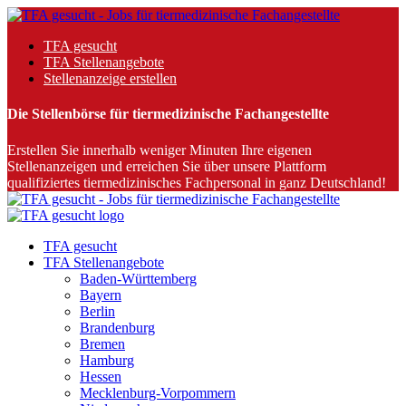
TFA gesucht
TFA Stellenangebote
Stellenanzeige erstellen
Die Stellenbörse für tiermedizinische Fachangestellte
Erstellen Sie innerhalb weniger Minuten Ihre eigenen
Stellenanzeigen und erreichen Sie über unsere Plattform
qualifiziertes tiermedizinisches Fachpersonal in ganz Deutschland!
TFA gesucht
TFA Stellenangebote
Baden-Württemberg
Bayern
Berlin
Brandenburg
Bremen
Hamburg
Hessen
Mecklenburg-Vorpommern