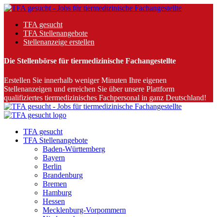
TFA gesucht
TFA Stellenangebote
Stellenanzeige erstellen
Die Stellenbörse für tiermedizinische Fachangestellte
Erstellen Sie innerhalb weniger Minuten Ihre eigenen
Stellenanzeigen und erreichen Sie über unsere Plattform
qualifiziertes tiermedizinisches Fachpersonal in ganz Deutschland!
TFA gesucht
TFA Stellenangebote
Baden-Württemberg
Bayern
Berlin
Brandenburg
Bremen
Hamburg
Hessen
Mecklenburg-Vorpommern