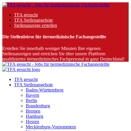
TFA gesucht
TFA Stellenangebote
Stellenanzeige erstellen
Die Stellenbörse für tiermedizinische Fachangestellte
Erstellen Sie innerhalb weniger Minuten Ihre eigenen
Stellenanzeigen und erreichen Sie über unsere Plattform
qualifiziertes tiermedizinisches Fachpersonal in ganz Deutschland!
TFA gesucht
TFA Stellenangebote
Baden-Württemberg
Bayern
Berlin
Brandenburg
Bremen
Hamburg
Hessen
Mecklenburg-Vorpommern