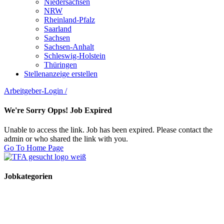
Niedersachsen
NRW
Rheinland-Pfalz
Saarland
Sachsen
Sachsen-Anhalt
Schleswig-Holstein
Thüringen
Stellenanzeige erstellen
Arbeitgeber-Login
/
We're Sorry Opps! Job Expired
Unable to access the link. Job has been expired. Please contact the
admin or who shared the link with you.
Go To Home Page
Jobkategorien
TFA Stellen
TFA Azubi Stellen
Tierarzt Stellen
Tierarzt Praktikumsplätze