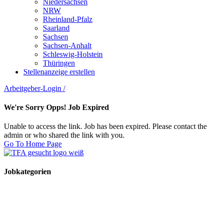
Niedersachsen
NRW
Rheinland-Pfalz
Saarland
Sachsen
Sachsen-Anhalt
Schleswig-Holstein
Thüringen
Stellenanzeige erstellen
Arbeitgeber-Login
/
We're Sorry Opps! Job Expired
Unable to access the link. Job has been expired. Please contact the
admin or who shared the link with you.
Go To Home Page
Jobkategorien
TFA Stellen
TFA Azubi Stellen
Tierarzt Stellen
Tierarzt Praktikumsplätze