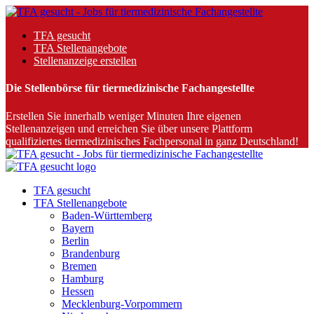
TFA gesucht
TFA Stellenangebote
Stellenanzeige erstellen
Die Stellenbörse für tiermedizinische Fachangestellte
Erstellen Sie innerhalb weniger Minuten Ihre eigenen
Stellenanzeigen und erreichen Sie über unsere Plattform
qualifiziertes tiermedizinisches Fachpersonal in ganz Deutschland!
TFA gesucht
TFA Stellenangebote
Baden-Württemberg
Bayern
Berlin
Brandenburg
Bremen
Hamburg
Hessen
Mecklenburg-Vorpommern