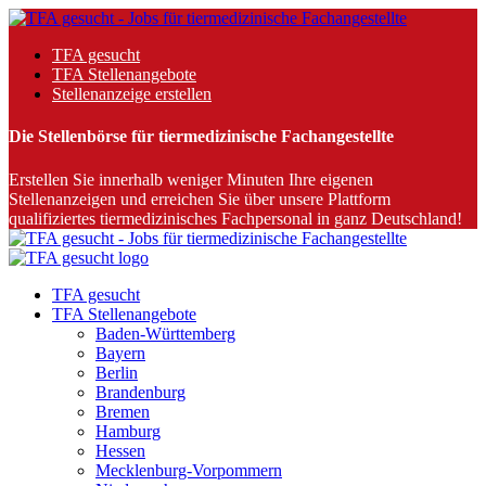
TFA gesucht
TFA Stellenangebote
Stellenanzeige erstellen
Die Stellenbörse für tiermedizinische Fachangestellte
Erstellen Sie innerhalb weniger Minuten Ihre eigenen
Stellenanzeigen und erreichen Sie über unsere Plattform
qualifiziertes tiermedizinisches Fachpersonal in ganz Deutschland!
TFA gesucht
TFA Stellenangebote
Baden-Württemberg
Bayern
Berlin
Brandenburg
Bremen
Hamburg
Hessen
Mecklenburg-Vorpommern