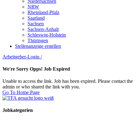
Niedersachsen
NRW
Rheinland-Pfalz
Saarland
Sachsen
Sachsen-Anhalt
Schleswig-Holstein
Thüringen
Stellenanzeige erstellen
Arbeitgeber-Login
/
We're Sorry Opps! Job Expired
Unable to access the link. Job has been expired. Please contact the
admin or who shared the link with you.
Go To Home Page
Jobkategorien
TFA Stellen
TFA Azubi Stellen
Tierarzt Stellen
Tierarzt Praktikumsplätze